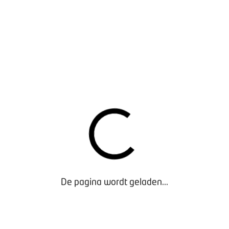
arbeidsmarkt.
IN DE SHOWROOM
BOVAG heeft onderzoek laten uitvoeren om inzicht te
krijgen in de klantreis van een autokoper. Wat zijn de
behoeften en verwachtingen bij de aankoop van een
nieuwe of een gebruikte personenauto? En we
vertellen kort over de nieuwste functionaliteiten op
viaBOVAG.nl
VERDUURZAMEN
Vanwege nieuwe wetgeving voor een
klimaatneutraal Europa vragen banken, verzekeraars
of leveranciers je binnenkort om duurzaamheidsdata.
Tijdens de regiobijeenkomsten hoor je hoe het
De pagina wordt geladen...
Brancheformat voor Mobiliteit je hierbij kan helpen.
AANMELDEN
Vanaf 17.30 uur ben je van harte welkom voor een