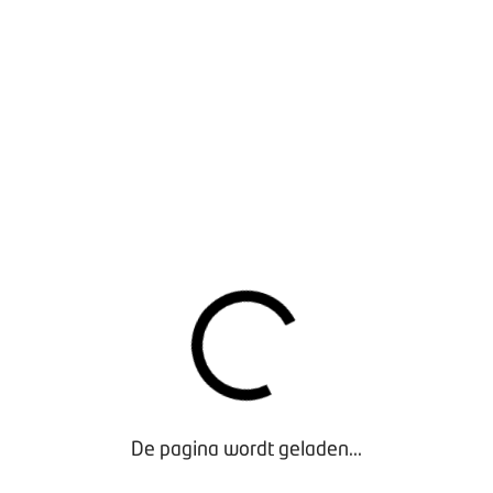
delen we graag tijdens één van onze
regiobijeenkomsten.
Op donderdag 16 april zijn we bij Gebroeders Klein
Gunnewiek in Groenlo.
Om iedereen de mogelijkheid te geven zonder veel
reistijd aan te sluiten, organiseren we verspreid door
het land vijf bijeenkomsten.
PROGRAMMA, DATA, LOCATIES
Vanaf 17.30 uur ben je van harte welkom en staat er
een hapje eten voor je klaar. Het inhoudelijke
programma start om 19.00 uur en rond 20.30 uur
sluiten we af met een netwerkborrel.
Benieuwd wanneer we bij jou in de buurt zijn?
Bekijk
De pagina wordt geladen...
hier alle data en locaties
of meld je direct aan. Je kiest
zelf bij welke bijeenkomst je aansluit; ook buiten je