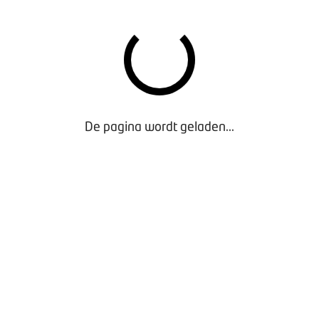
oven
af 18.00 uur en we trappen om 19.00 uur af. Om 21.30 uur slui
itgenodigd om aan te schuiven bij het dinerbuffet tussen 18.0
De pagina wordt geladen...
uis
Kosterijland 15
3981 AJ
Bunnik
 2025
Van
16:00
-
20:00
n en vragen:
events@bovag.nl