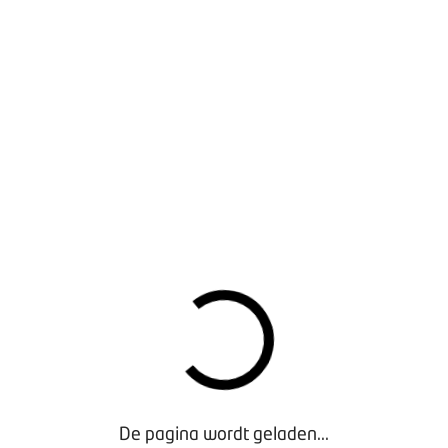
en hoe je ze kunt gebruiken.
 lasten en oplopende kosten
 de BOVAG ondernemersmonitor blijkt dat stijgende kosten v
lpunten is. We gaan graag met je in gesprek hoe jullie omga
r de tools die BOVAG hiervoor heeft ontwikkeld. En we praten j
ing
 heeft in november 2025 ingestemd met de pseudo-eindheffi
027 voor werkgevers die brandstofauto's in de vloot hebben. Wa
hten we van deze heffing?
n we het over cyberveiligheid, de positie van viaBOVAG.nl in 
 laatste ontwikkelingen op het gebied van onder andere apk-r
 DATA, LOCATIES
ben je van harte welkom en staat er een warm buffet voor je k
 om 19.00 uur en rond 21.30 uur sluiten we af met een netwe
r we bij jou in de buurt zijn?
Bekijk hier alle data en locaties
o
De pagina wordt geladen...