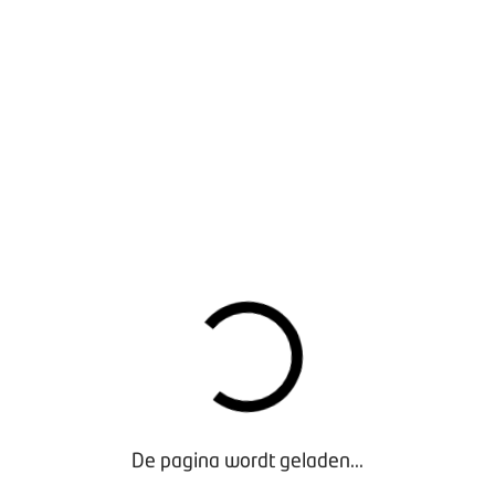
gen vindt er nog een ALV plaats voor BOVAG-fietsleden met op
gelegenheid om onder het genot van een kopje koffie collega’s 
 de stand van BOVAG. De hele branche is uitgenodigd!
RAMMA TIJDENS DE FIETSBRANCHE AWARDS:
innaar van de RODI 2025:
Ook dit jaar maken we weer de win
 (RODI) bekend. Wie gaat er na de grote winnaars van vorig jaa
rd naar huis?
ets van het Jaar door de RAI:
In vier verschillende categorieën
.
weewielerwinkel van het jaar 2026 door Tweewieler:
Er zijn 
op en ontvangst
vang programma
uiting Nationale Fietsbranche Awards
De pagina wordt geladen...
t ALV BOVAG-leden