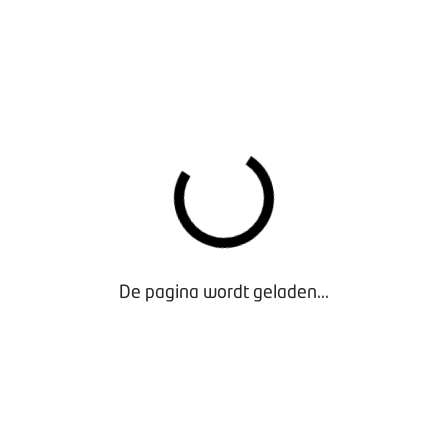
Car Wash Show in Las Vegas. Na de beurs gaat de reis
verder naar Denver (Colorado) om een aantal
carwashlocaties te bekijken. De studiereis zal
plaatsvinden van 25 april tot en met 1 mei 2025.
INNOVATIE EN INSPIRATIE
De internationale vakbeurs voor professionals uit de
carwashsector wordt georganiseerd door de ICA en
draait om innovaties, netwerken en
kennisuitwisseling. Bezoekers kunnen rekenen op
veel kennissessies, seminars, marketingtips en
discussiepanels.
De pagina wordt geladen...
Voor meer informatie en bij interesse kunnen leden
van BOVAG Autowas- en Poetsbedrijven mailen naar
autowas@bovag.nl
.