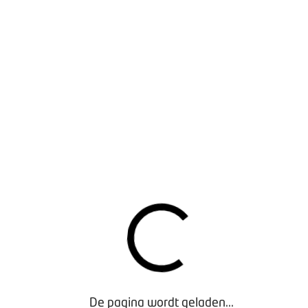
de lasserij te bezoeken.
PROGRAMMA LEDENBIJEENKOMST:
14:45 uur: Inloop en ontvangst ALV
15:15 uur: Start ALV en ledenbijeenkomst
16:45 uur: Pauze
17:15 uur: Presentatie door Rodney van den Hengel
(Heilige Boontjes)
18:00 uur: Netwerkdiner en afsluiting
LOCATIE
Landgoed de Biestheuvel
Hoogcasteren 25
5528 NP Hoogeloon
Gratis parkeren op deze locatie
RONDLEIDING SARIS AANHANGERS
De pagina wordt geladen...
Indien je de rondleiding voorafgaand aan de