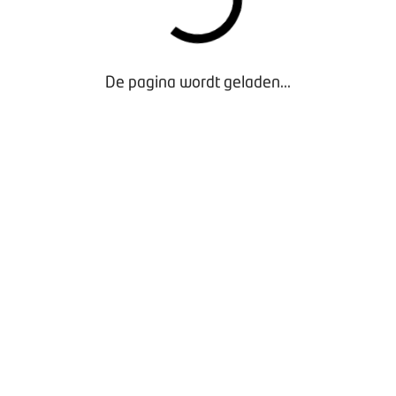
Voor afmeldingen en vragen: BOVAG
events
events@bovag.nl
De pagina wordt geladen...
Waarom lid worden?
Contact voor leden
Aanmelding nieuwsbrief
Opzeggen lidmaatschap
Vergaderen bij BOVAG
Privacy beleid
Door gebruik te maken van onze website geef je