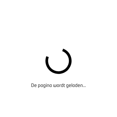
En natuurlijk is er volop ruimte voor het stellen van
vragen.
Aanmelden
PROGRAMMA
18:00 uur:
Inloop met soep en een broodje
19:00 uur:
Start kennissessie
Welkom door BOVAG
Het proces van bedrijfsverkoop en -overdracht door
de overname adviseurs van Alfa Consultants,
gecombineerd met praktijkervaringen van
ondernemers
De pagina wordt geladen...
Vragenronde
21:00 uur:
Netwerkborrel
22:00 uur:
Einde
DATA EN LOCATIES