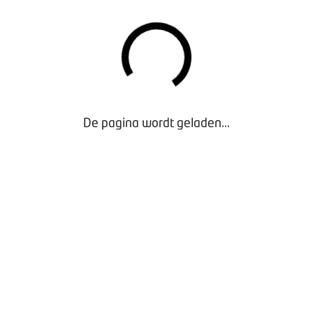
an:
e informatie over het event.
De pagina wordt geladen...
igenloods
Piet Mondriaanplein 61
3812 BH
Amersfoort
 2026
Van
12:15
-
18:00
n en vragen:
events@bovag.nl