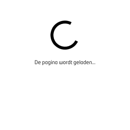
Je krijgt inzicht in risico’s.
Je krijgt inzicht in mogelijkheden en onmogelijkheden.
Je krijgt tips hoe slim met garantie en non-
conformiteit om te gaan in je bedrijf.
Er volop gelegenheid tot het stellen van je vragen aan
de aanwezige specialisten.
PRAKTISCHE INFORMATIE
De pagina wordt geladen...
Datum
: maandag 29 juni
Locatie:
BOVAGhuis, Bunnik (Kosterijland 15, 3981 AJ)
Programma:
18.00 uur inloop met soep en broodjes;
19.00 uur inhoudelijk programma en om 21.30 uur
afsluitende borrel
AANMELDEN
Laat je informeren en ontvang nuttige tips. Meld je
aan via onderstaande knop. En neem vooral een
collega mee.