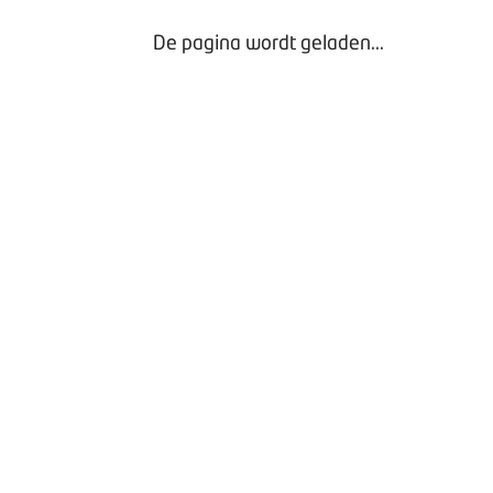
De pagina wordt geladen...
BOVAG Kostprijsberekeningstool gemotoriseerde
tweewielerbedrijven (vereenvoudigde versie)
- Exclusief
voor Leden