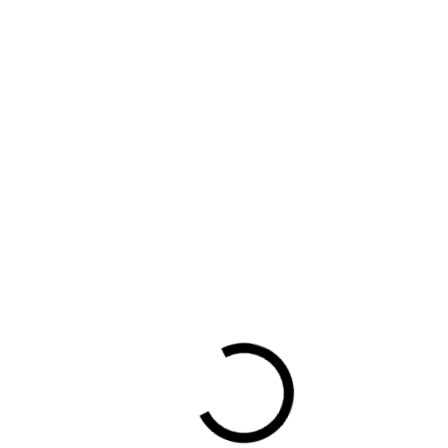
De uitgebreide en vereenvoudigde versie van de BOVAG
Kostprijsberekeningstool kunt u hieronder downloaden als
Excelbestand.
BOVAG Kostprijsberekeningstool gemotoriseerde
tweewielerbedrijven (uitgebreide versie)