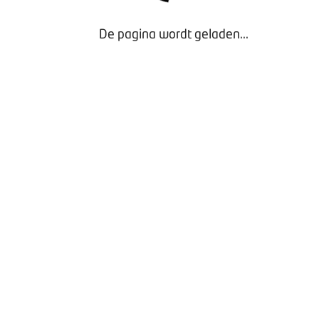
De pagina wordt geladen...
BOVAG Kostprijsberekeningstool autodealers
(vereenvoudigde versie)
- Exclusief voor Leden