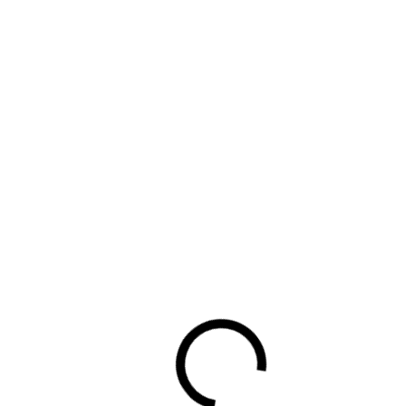
De uitgebreide en vereenvoudigde versie van de BOVAG
Kostprijsberekeningstool kunt u hieronder downloaden als
Excelbestand.
BOVAG Kostprijsberekeningstool autodealers (uitgebreide
versie)
- Exclusief voor Leden