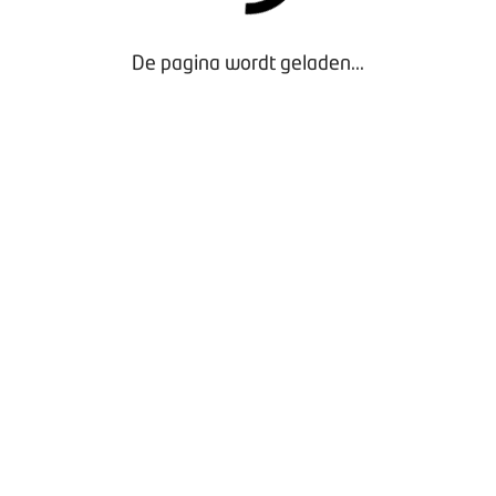
De pagina wordt geladen...
Door gebruik te maken van onze website geef je
toestemming voor het plaatsen van tracking cookies.