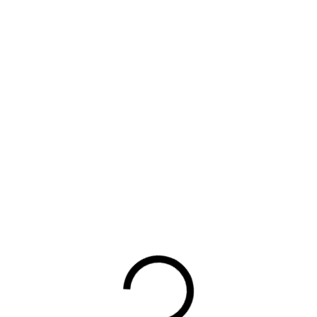
Terug
UW DOWNLOAD WORDT
GESTART
Waarom lid worden?
Contact voor leden
Aanmelding nieuwsbrief
Opzeggen lidmaatschap
Vergaderen bij BOVAG
Privacy beleid