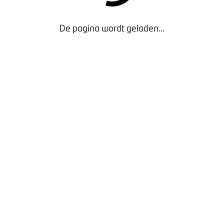
De pagina wordt geladen...
Door gebruik te maken van onze website geef je
toestemming voor het plaatsen van tracking cookies.