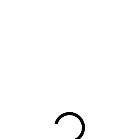
Terug
UW DOWNLOAD WORDT
GESTART
Waarom lid worden?
Contact voor leden
Aanmelding nieuwsbrief
Opzeggen lidmaatschap
Vergaderen bij BOVAG
Privacy beleid