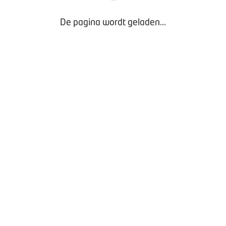
De pagina wordt geladen...
WBP-gedragscodes
- Exclusief voor Leden