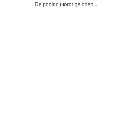
De pagina wordt geladen...
Checklist 30-Puntencheck viaBOVAG.nl camper