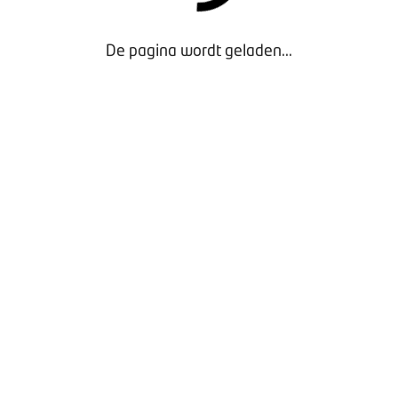
De pagina wordt geladen...
Door gebruik te maken van onze website geef je
toestemming voor het plaatsen van tracking cookies.