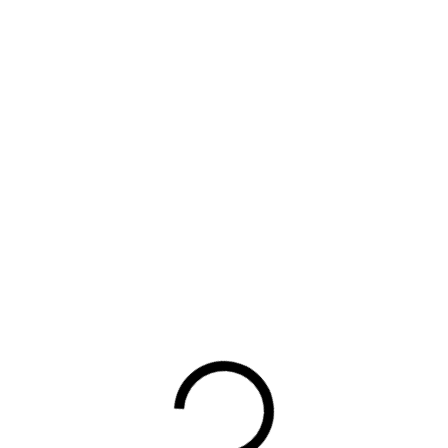
Terug
UW DOWNLOAD WORDT
GESTART
Waarom lid worden?
Contact voor leden
Aanmelding nieuwsbrief
Opzeggen lidmaatschap
Vergaderen bij BOVAG
Privacy beleid