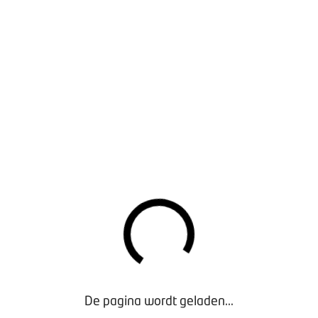
Exclusief voor Leden
Toolkit campagne BOVAG Caravan- en
Camperbedrijven 2019 - aankoop kampeermiddel
-
De pagina wordt geladen...
Exclusief voor Leden