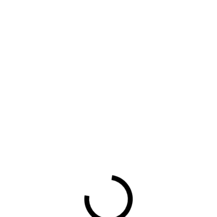
Terug
UW DOWNLOAD WORDT
GESTART
Waarom lid worden?
Contact voor leden
Aanmelding nieuwsbrief
Opzeggen lidmaatschap
Vergaderen bij BOVAG
Privacy beleid