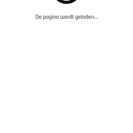
De pagina wordt geladen...
Door gebruik te maken van onze website geef je
toestemming voor het plaatsen van tracking cookies.