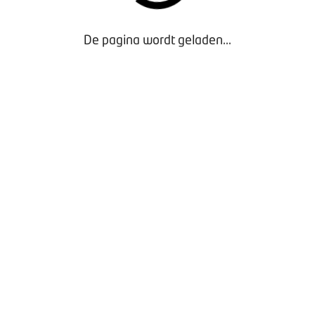
De pagina wordt geladen...
Door gebruik te maken van onze website geef je
toestemming voor het plaatsen van tracking cookies.