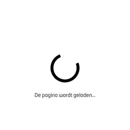
De
handreiking
is in opdracht van BOVAG, NOVE, VNPI en BETA
ontwikkeld en het gebruik ervan scheelt een hoop
rekenwerk.
Handreiking EED tankstations en autowas- en
poetsbedrijven
- Exclusief voor Leden
De pagina wordt geladen...