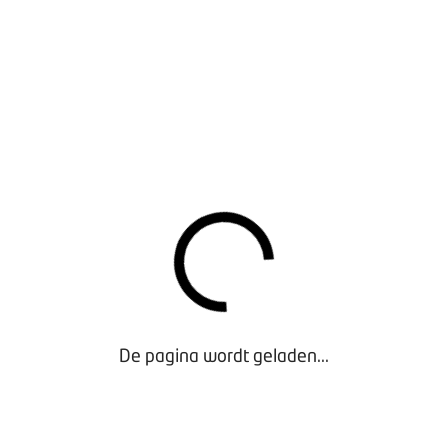
Garantiebepalingen gebruikte motor-, brom-, snorfiets
en scooter (drukbestand) juni 2022
- Exclusief voor
Leden
De pagina wordt geladen...