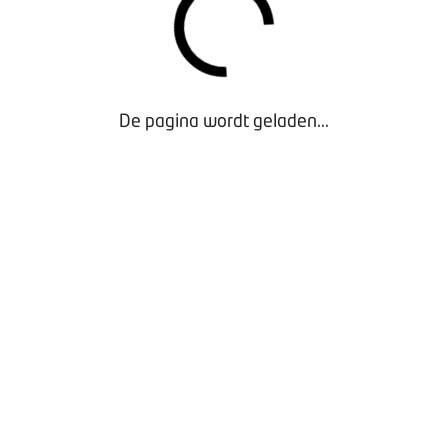
De pagina wordt geladen...
Proefritformulier motor (printbestand)
- Exclusief voor
Leden