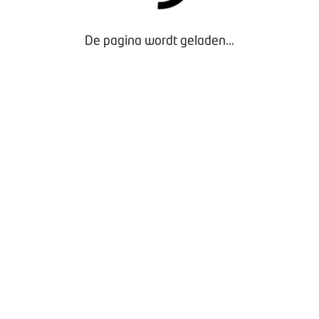
De pagina wordt geladen...
Door gebruik te maken van onze website geef je
toestemming voor het plaatsen van tracking cookies.