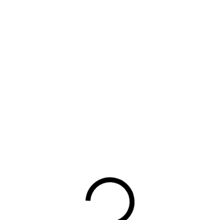
Terug
UW DOWNLOAD WORDT
GESTART
Waarom lid worden?
Contact voor leden
Aanmelding nieuwsbrief
Opzeggen lidmaatschap
Vergaderen bij BOVAG
Privacy beleid