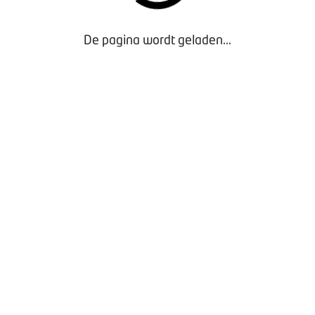
De pagina wordt geladen...
Door gebruik te maken van onze website geef je
toestemming voor het plaatsen van tracking cookies.