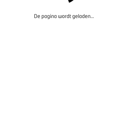
De pagina wordt geladen...
Door gebruik te maken van onze website geef je
toestemming voor het plaatsen van tracking cookies.