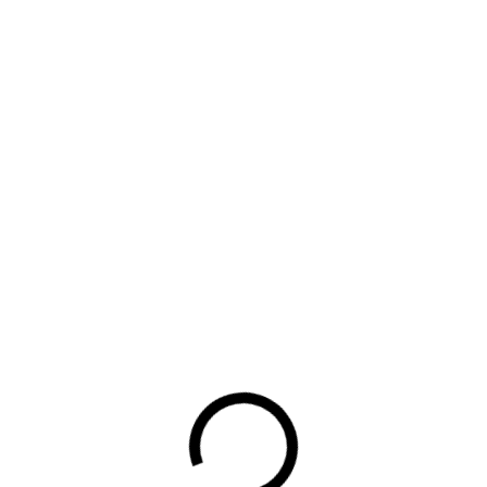
Terug
UW DOWNLOAD WORDT
GESTART
Waarom lid worden?
Contact voor leden
Aanmelding nieuwsbrief
Opzeggen lidmaatschap
Vergaderen bij BOVAG
Privacy beleid