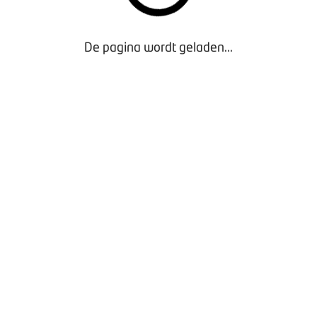
De pagina wordt geladen...
Beoordelingscriteria Erkend Duurzaam
Schadeherstelbedrijven
- Exclusief voor Leden