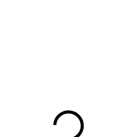
Terug
UW DOWNLOAD WORDT
GESTART
Waarom lid worden?
Contact voor leden
Aanmelding nieuwsbrief
Opzeggen lidmaatschap
Vergaderen bij BOVAG
Privacy beleid