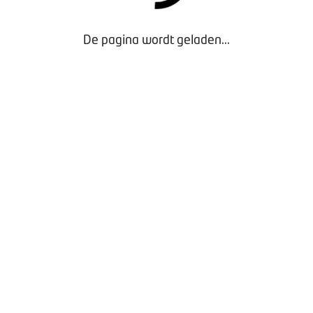
De pagina wordt geladen...
Door gebruik te maken van onze website geef je
toestemming voor het plaatsen van tracking cookies.