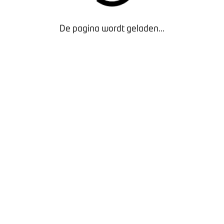
De pagina wordt geladen...
Door gebruik te maken van onze website geef je
toestemming voor het plaatsen van tracking cookies.