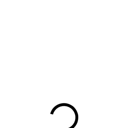
Terug
UW DOWNLOAD WORDT
GESTART
Waarom lid worden?
Contact voor leden
Aanmelding nieuwsbrief
Opzeggen lidmaatschap
Vergaderen bij BOVAG
Privacy beleid