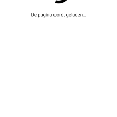
De pagina wordt geladen...
Door gebruik te maken van onze website geef je
toestemming voor het plaatsen van tracking cookies.