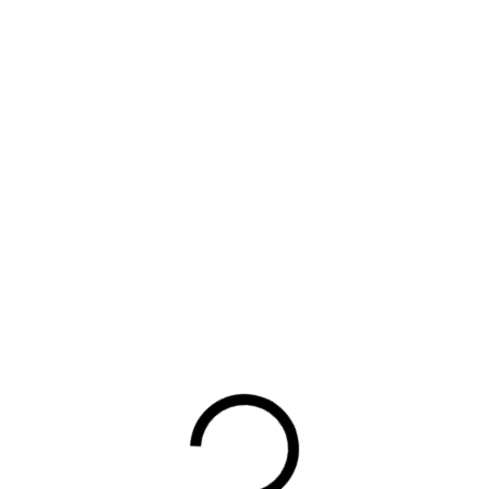
Terug
UW DOWNLOAD WORDT
GESTART
Waarom lid worden?
Contact voor leden
Aanmelding nieuwsbrief
Opzeggen lidmaatschap
Vergaderen bij BOVAG
Privacy beleid