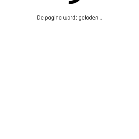
De pagina wordt geladen...
Door gebruik te maken van onze website geef je
toestemming voor het plaatsen van tracking cookies.