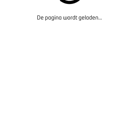
De pagina wordt geladen...
Door gebruik te maken van onze website geef je
toestemming voor het plaatsen van tracking cookies.