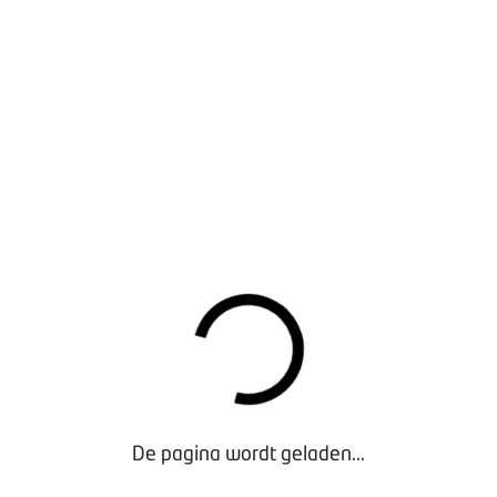
personeelsnieuws in de branche? Zoals de voortgang
qua cao-onderhandelingen, relevante
wetswijzigingen en andere praktische informatie?
Meld je dan nu aan voor de nieuwsbrief
Werkgeverszaken.
Aanmelden
MEER ONDERWERPEN PERSONEELSZAKEN
LOONSVERHOGINGEN 2024
Klik hier
SOCIALE EN SECTORPREMIES 2024
DEFINITIEF VASTGESTELD
De pagina wordt geladen...
Klik hier