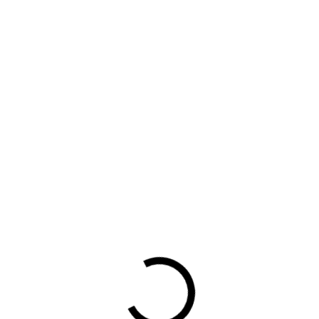
VERDER LEZEN?
Bezig met laden...
Waarom lid worden?
Contact voor leden
Aanmelding nieuwsbrief
Opzeggen lidmaatschap