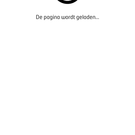
Vergaderen bij BOVAG
Privacy beleid
De pagina wordt geladen...
Door gebruik te maken van onze website geef je
toestemming voor het plaatsen van tracking cookies.