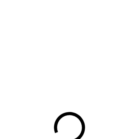
TEKST
Laatste update
22 november 2023
Leestijd:
0
min
Waarom lid worden?
Contact voor leden
Aanmelding nieuwsbrief
Opzeggen lidmaatschap
Vergaderen bij BOVAG
Privacy beleid