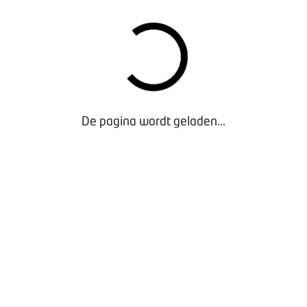
Dat DSR beschikbaar is voor het onafhankelijke
autobedrijf, is vastgelegd in Europese regelgeving.
Volgens de Europese regelgeving is het registeren
van het onderhoud zelfs kosteloos.
Waar en hoe te beginnen? Kies één merk, zegt
Verhorst. Creëer een account. Houd er rekening mee
De pagina wordt geladen...
dat het aanmaken 1 à 2 werkdagen duurt. Log in,
bekijk het portaal en begin met recent uitgevoerd
onderhoud. Wie er niet uit komt, kan hulp inschakelen
van externe partijen. Verschillende organisaties
kunnen onafhankelijke autobedrijven helpen met de
invoering van DSR, zoals 2ndBit.com, GMTO en
AutoNiveau.
Lees de
vijf tips van Verhorst
om zelf direct van start
te gaan met de Digitale Service.
Wil jij de huidige bijzondere tijd gebruiken om iets