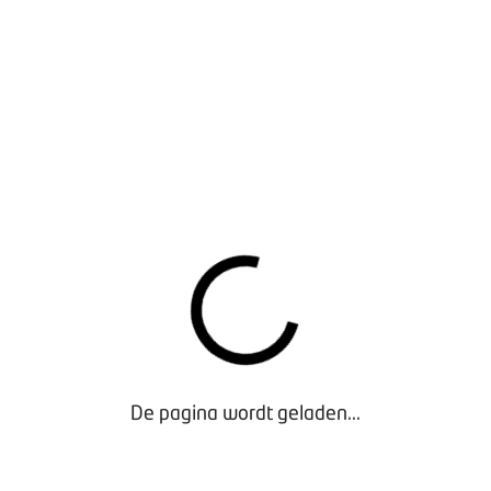
op kenteken in de landelijke database waarin alle
onderhoudsformulieren zonder klantgegevens
worden opgeslagen. Digitale formulieren zijn snel
terug te vinden.
WAT KOST HET?
Het gebruik van BOVAG Digitale formulieren is voor
OVIS-klanten gratis. Bij een eerste registratie dient
iedereen (ook OVIS-klanten) een keuze te maken uit
twee pakketten: een volledige versie (€ 125,- per
jaar) of een lite versie (€ 50,- per jaar). OVIS-klanten
ontvangen hiervoor geen factuur.
Lite
Volledig
De pagina wordt geladen...
Toegang tot database met eerder
V
V
ingevulde formulieren