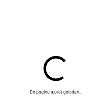
Consumentenflyer 'Zo betaalt u veilig voor uw auto'
(drukbestand)
De pagina wordt geladen...