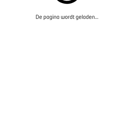
De pagina wordt geladen...
 verhuurder heeft de huur geïndexeerd en je wilt dat hij daarv