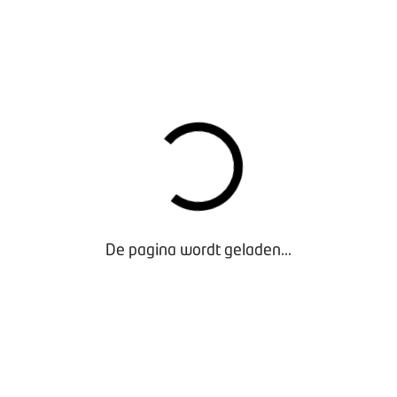
gt.” Ter Bruggen ziet veel matig mailverkeer bij autobedrijven, 
e contact. “Vraag niet zomaar om een telefoonnummer in een ma
aat doen.”
van de Schelde heeft met Gijs ter Bruggen de verkoopportals 
n we een nieuwe website en kunnen we veel meer meten”, vert
ld AutoScout en AutoTrack. Dat kost elke maand geld, daar let je
r vanaf elk portal is doorgeklikt naar onze website en hoeveel t
De pagina wordt geladen...
ens onderzocht wat de conversie is. “Bij het ene portal was de
cent. We hebben gekeken: wat mag de lead kosten? Wij hebben
en ze nog eens goed gekeken naar hoe de auto’s geadverteerd
e tekst en vermelding van alle opties. Het dealerbedrijf volgt 
, Whatsapp-bericht, e-mails en een persoonlijk videobericht om