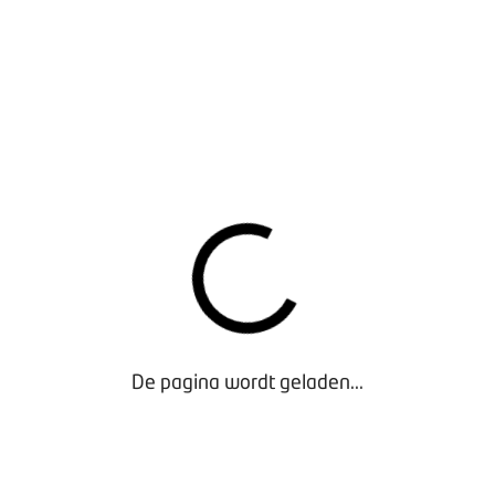
buiten achter de werkplaats bevindt zich nog een geheimzinnige
instabiele batterijen. Onze ‘quarantaineplek’. Je leest soms ove
ijd door instabiele batterijen. Brengt iemand zo’n probleemauto
. Gebeurt er verder niks, dan ‘knippen’ we de batterij, zoals w
een nieuwe batterij in.”
per zijn bij het omarmen van die nieuwe technologie. Daarom 
tiendaagse Hoog Volt Expert-opleiding van Volkswagen
”
Nico de
De pagina wordt geladen...
terijen is nu ook achterhaald door de MEB-technologie. Alle ni
gen en binnenkort ook Volkswagen Bedrijfswagens zijn uitger
n. Je praat hierbij niet meer over één grote batterij, zoals bi
et alle elektrische apparatuur en een relaiskast met daarin ho