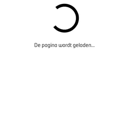
Schijndel
In het regenachtige voorjaar van 2023 opende
Carwash Schijndel. “Een lastig begin, maar gelukkig
De pagina wordt geladen...
was dit voorjaar droog en zonnig. We zijn nu zo’n 2,5
jaar open en we draaien beter dan verwacht. Mond-
tot-mondreclame is belangrijk, maar we adverteren
ook in kranten en op social media en doen acties met
lokale ondernemers.”
KENNIS EN COMMERCIEEL INZICHT
Personeel is tegelijkertijd hun geluk én grootste zorg.
“We hebben geboft dat twee dames uit de
wasstraatwereld bij ons solliciteerden. Het waren
bekenden van elkaar. Zij brachten veel kennis en
commercieel inzicht mee. Hoe adviseer je klanten en