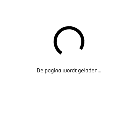
DE ONDERNEMER
De ondernemer heeft op vele vlakken geprobeerd de
klant van dienst te zijn en heeft alle onderdelen
vervangen die de consument als mogelijke oorzaak
zag. Hij heeft de consument in een identieke auto
laten rijden, waarin hetzelfde stuurgedrag is
waargenomen, maar in andere mate. De ondernemer
heeft zelf onderzoek gedaan en concludeert dat het
De pagina wordt geladen...
verschijnsel wat de consument voelt in het stuur een
producteigenschap is. Hij kan dit dus niet uit de auto
halen.
DE UITSPRAAK
De Geschillencommissie Voertuigen schakelt een
deskundige in, die een proefrit met de auto maakt.
Het klopt volgens hem niet dat het stuur niet goed
terugkomt na een bocht. Wel is het stuur licht te