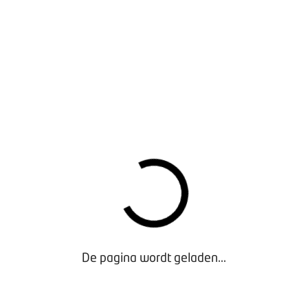
ben, vooral wanneer hij in meerdere systemen voorkomt. Wij ken
is het kenteken de unieke waarde; op basis van die informatie
alesactiviteiten wilt automatiseren, moet je standaard bericht
waarmee een autobedrijf opvolging kan geven aan twintig ver
De pagina wordt geladen...