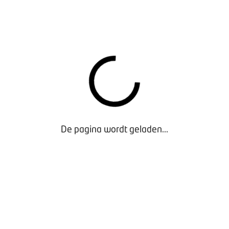
“Digitalisering in de economie is de toekomst. Als
ondernemer moet je iets doen om daaraan mee te
blijven doen, anders ben je geen onder nemer. Maar ik
ontken niet dat het lastig is als er zóveel op je afkomt.
De overheid kan bijdragen door allereerst te
erkennen dat ondernemers geholpen moeten worden
met verandering.”
WELKE HULP KUNT U DAN BIEDEN?
De pagina wordt geladen...
“Kijk, we weten dat er banen en bedrijven gaan
verdwijnen, maar er komen ook een heleboel nieuwe
banen en beroepen bij. Een ondernemer moet gaan
denken wat hij wél kan doen. Stimulering van de
overheid, ja! Door de focus te bepalen. Door met
ondernemers díe niche te vinden waar ze de grootste
en beste in kunnen zijn. Anders zijn andere landen ons
straks te snel af. Nederland is een heel creatief land,