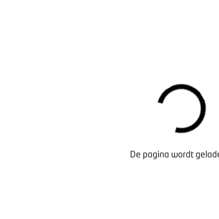
Henk van den Helder | general manager van Hertz Benelu
REVENU SHARING
Hertz heeft een lange traditie om samen met internationa
diverse Hertz corporate programma’s. “Alles voor een opti
Bedrijven hebben vaak een duur wagenpark, een van de ide
rol gaan spelen. Wij bieden via een corporate programma
tegen een prijs die lager is dan het leasetarief dat men d
de gebruiker per uur een X bedrag aan ons. Een deel van 
bedrijf van de werknemer. Win-win.” Deze vorm van revenu
Van den Helder. Zo kijkt hij ook nadrukkelijk naar de sam
en leasemaatschappijen. “Die hebben allemaal auto’s staan
De pagina wordt gelade
kwijt kunnen. Nou, kom maar op. Geef ze maar aan ons. Me
zorgen dat ze geld opleveren.” Een pilot hiermee met een d
zie je maar, het is belangrijk om te pionieren. Out of the b
voor avontuur.”