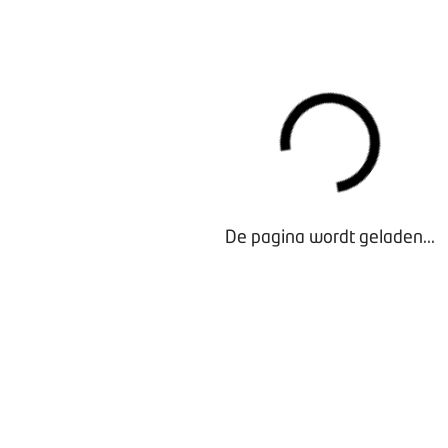
Er zijn weinig onderwerpen die zo spelen als meer grip kri
BOVAG Garantie, non-conformiteit of de BOVAG Zekerhed
Onderhoudsvrij en BOVAG Import Tellercheck. Je BOVAG-ad
over.
Personeel
Hoe behoud ik goed personeel en hoe trek ik nieuwe med
kan ik doen in geval van ziekte of arbeidsongeschiktheid? 
eerste aanspreekpunt en kan je eventueel doorverwijzen 
De pagina wordt geladen...
BOVAG.
Regels vanuit de overheid
Hoe zit het met de regels op bijvoorbeeld het gebied van mi
Inventarisatie en Evaluatie (RI&E) of arbowetgeving? Je
of verwijst je door naar de experts van BOVAG Ledenadvie
Werkplaatsrendement
Wat is een goed onderbouwd uurtarief voor mijn monteurs