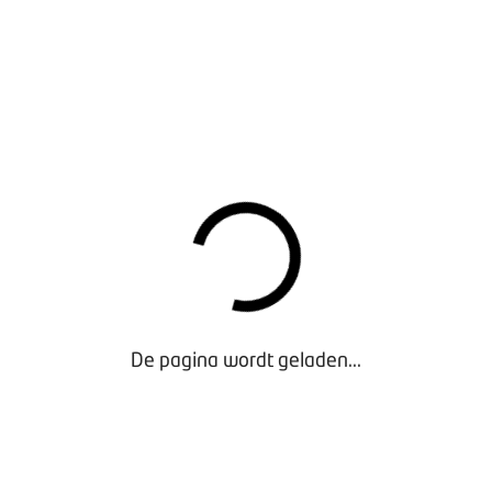
De ondernemer is het niet eens met de eis van de
consument en wil de genoemde kosten niet
vergoeden. Hij stelt dat de consument de
cruisecontrol zonder overleg en zonder tussenkomst
van de ondernemer elders heeft laten herstellen.
Volgens de ondernemer had de consument hem de
kans moeten geven om het probleem zelf op te
lossen.
DE UITSPRAAK
Volgens de Geschillencommissie Voertuigen heeft de
ondernemer onvoldoende weersproken dat er geen
originele adaptieve cruisecontrol is ingebouwd.
De pagina wordt geladen...
Daardoor heeft de ondernemer volgens
Geschillencommissie de consument een verkeerde
voorstelling van zaken gegeven toen hij de auto
kocht. De Geschillencommissie noemt dit een
wilsgebrek. Dit houdt in dat iemand een