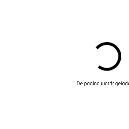
Fotografie: Stephan van Leiden
SPECIALISTEN
Al dit soort initiatieven rond nieuwe energie roepen een h
De pagina wordt gelade
ondernemers. Ben Hendriks: “Aanvankelijk waren het voora
benodigde investeringen konden en wilden opbrengen om d
Inmiddels zie je die bereidheid groter worden.” In het Bus
accountmanagers en een mobiliteitsadviseur. “Zij zijn all
elektrische mobiliteit, e-bikes en groengas”, zegt Hendriks.
een of meer deelgebieden. Zo kunnen we altijd snel ieman